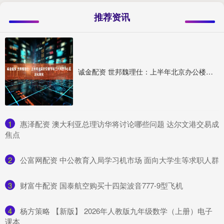
推荐资讯
诚金配资 世邦魏理仕：上半年北京办公楼市场三大科技中心区去化领先
1
​惠泽配资 澳大利亚总理访华将讨论哪些问题 达尔文港交易成
焦点
2
​公富网配资 中公教育入局学习机市场 面向大学生等求职人群
3
​财富牛配资 国泰航空购买十四架波音777-9型飞机
4
​杨方策略 【新版】 2026年人教版九年级数学（上册）电子
课本