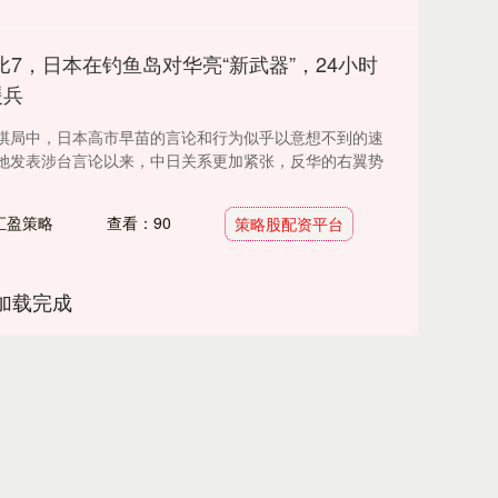
比7，日本在钓鱼岛对华亮“新武器”，24小时
援兵
棋局中，日本高市早苗的言论和行为似乎以意想不到的速
她发表涉台言论以来，中日关系更加紧张，反华的右翼势
汇盈策略
查看：90
策略股配资平台
加载完成