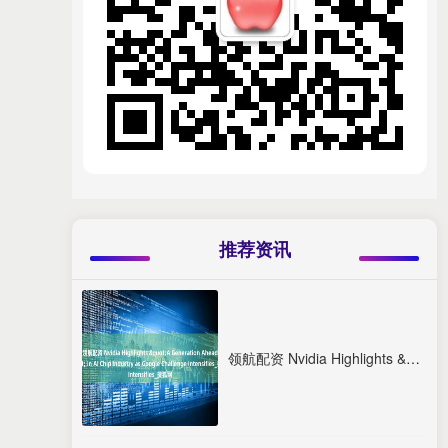
推荐资讯
领航配资 Nvidia Highlights &quot;A Generation Ahead&quot; in AI Chip Industry as Google Challenge Intensifies_搜狐网