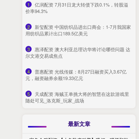
1
​亿润配资 7月31日龙大转债下跌0.1%，转股溢
价率94.3%
2
​新玺配资 中国纺织品进出口商会：1-7月我国家
用纺织品累计出口189.5亿美元
3
​惠泽配资 澳大利亚总理访华将讨论哪些问题 达
尔文港交易成焦点
4
​普惠配资 光线传媒：8月27日融资买入3.67亿
元，融资融券余额19.33亿元
5
​天成配资 海贼王单挑大将的智慧在这款游戏里
随处可见_洛克斯_玩家_战场
最新文章