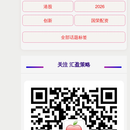
港股
2026
创新
国荣配资
全部话题标签
关注 汇盈策略