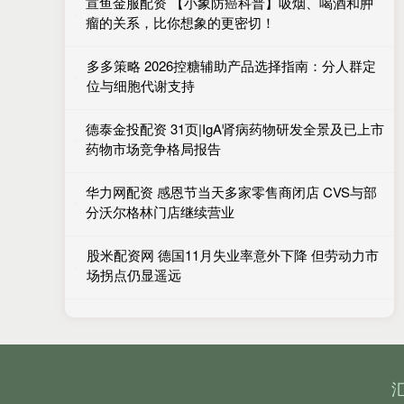
宣鱼金服配资 【小象防癌科普】吸烟、喝酒和肿
瘤的关系，比你想象的更密切！
多多策略 2026控糖辅助产品选择指南：分人群定
位与细胞代谢支持
德泰金投配资 31页|IgA肾病药物研发全景及已上市
药物市场竞争格局报告
华力网配资 感恩节当天多家零售商闭店 CVS与部
分沃尔格林门店继续营业
股米配资网 德国11月失业率意外下降 但劳动力市
场拐点仍显遥远