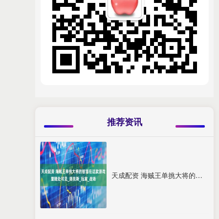
推荐资讯
天成配资 海贼王单挑大将的智慧在这款游戏里随处可见_洛克斯_玩家_战场