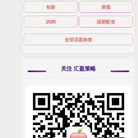
创新
港股
2026
国荣配资
全部话题标签
关注 汇盈策略