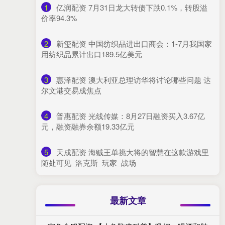
1
​亿润配资 7月31日龙大转债下跌0.1%，转股溢
价率94.3%
2
​新玺配资 中国纺织品进出口商会：1-7月我国家
用纺织品累计出口189.5亿美元
3
​惠泽配资 澳大利亚总理访华将讨论哪些问题 达
尔文港交易成焦点
4
​普惠配资 光线传媒：8月27日融资买入3.67亿
元，融资融券余额19.33亿元
5
​天成配资 海贼王单挑大将的智慧在这款游戏里
随处可见_洛克斯_玩家_战场
最新文章