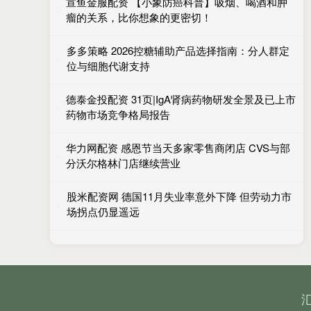
宣鱼金服配资 【小象防癌科普】吸烟、喝酒和肿
瘤的关系，比你想象的更密切！
多多策略 2026控糖辅助产品选择指南：分人群定
位与细胞代谢支持
德泰金投配资 31页|IgA肾病药物研发全景及已上市
药物市场竞争格局报告
华力网配资 感恩节当天多家零售商闭店 CVS与部
分沃尔格林门店继续营业
股米配资网 德国11月失业率意外下降 但劳动力市
场拐点仍显遥远