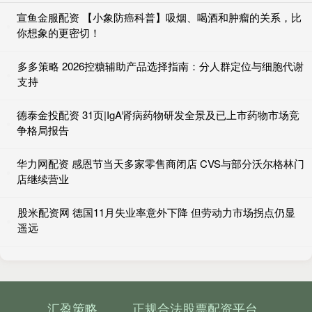
宣鱼金服配资 【小象防癌科普】吸烟、喝酒和肿瘤的关系，比
你想象的更密切！
多多策略 2026控糖辅助产品选择指南：分人群定位与细胞代谢
支持
德泰金投配资 31页|IgA肾病药物研发全景及已上市药物市场竞
争格局报告
华力网配资 感恩节当天多家零售商闭店 CVS与部分沃尔格林门
店继续营业
股米配资网 德国11月失业率意外下降 但劳动力市场拐点仍显
遥远
汇盈策略
正规合法股票配资平台