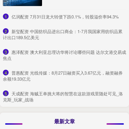
1
​亿润配资 7月31日龙大转债下跌0.1%，转股溢价率94.3%
2
​新玺配资 中国纺织品进出口商会：1-7月我国家用纺织品累
计出口189.5亿美元
3
​惠泽配资 澳大利亚总理访华将讨论哪些问题 达尔文港交易成
焦点
4
​普惠配资 光线传媒：8月27日融资买入3.67亿元，融资融券
余额19.33亿元
5
​天成配资 海贼王单挑大将的智慧在这款游戏里随处可见_洛
克斯_玩家_战场
最新文章