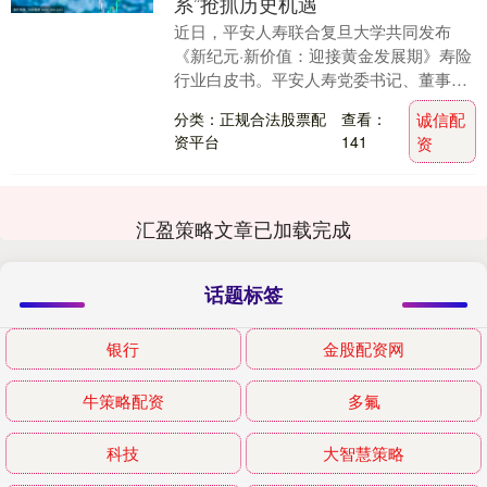
系”抢抓历史机遇
近日，平安人寿联合复旦大学共同发布
《新纪元·新价值：迎接黄金发展期》寿险
行业白皮书。平安人寿党委书记、董事长
杨铮在发布会上表示，中国寿险业正进入
分类：正规合法股票配
查看：
诚信配
黄金发展期，平安....
资平台
141
资
汇盈策略文章已加载完成
话题标签
银行
金股配资网
牛策略配资
多氟
科技
大智慧策略