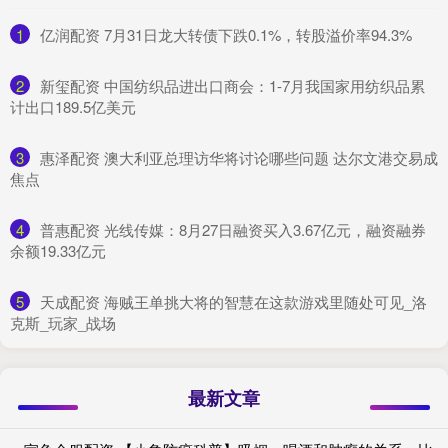
1
​亿润配资 7月31日龙大转债下跌0.1%，转股溢价率94.3%
2
​新玺配资 中国纺织品进出口商会：1-7月我国家用纺织品累
计出口189.5亿美元
3
​惠泽配资 澳大利亚总理访华将讨论哪些问题 达尔文港交易成
焦点
4
​普惠配资 光线传媒：8月27日融资买入3.67亿元，融资融券
余额19.33亿元
5
​天成配资 海贼王单挑大将的智慧在这款游戏里随处可见_洛
克斯_玩家_战场
最新文章