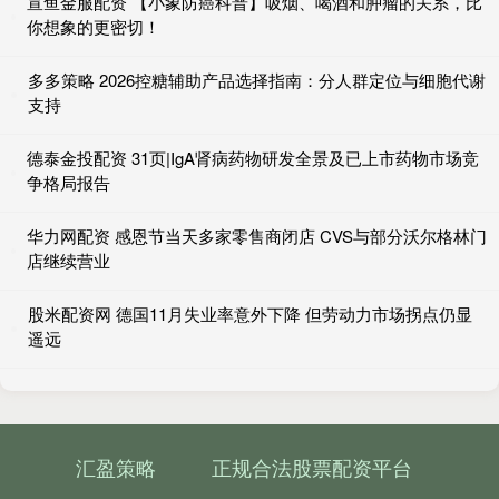
宣鱼金服配资 【小象防癌科普】吸烟、喝酒和肿瘤的关系，比
你想象的更密切！
多多策略 2026控糖辅助产品选择指南：分人群定位与细胞代谢
支持
德泰金投配资 31页|IgA肾病药物研发全景及已上市药物市场竞
争格局报告
华力网配资 感恩节当天多家零售商闭店 CVS与部分沃尔格林门
店继续营业
股米配资网 德国11月失业率意外下降 但劳动力市场拐点仍显
遥远
汇盈策略
正规合法股票配资平台