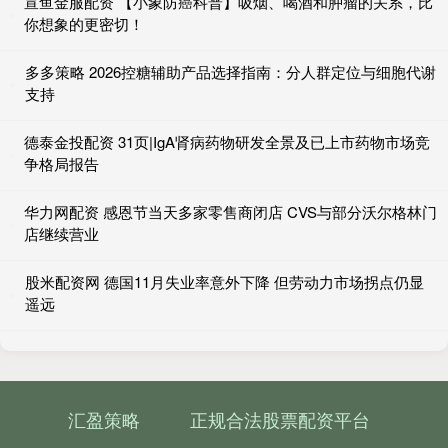
宣鱼金服配资 【小象防癌科普】吸烟、喝酒和肿瘤的关系，比
你想象的更密切！
多多策略 2026控糖辅助产品选择指南：分人群定位与细胞代谢
支持
德泰金投配资 31页|IgA肾病药物研发全景及已上市药物市场竞
争格局报告
华力网配资 感恩节当天多家零售商闭店 CVS与部分沃尔格林门
店继续营业
股米配资网 德国11月失业率意外下降 但劳动力市场拐点仍显
遥远
汇盈策略
正规合法股票配资平台