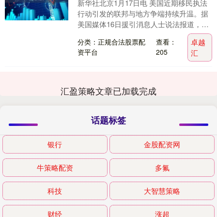
新华社北京1月17日电 美国近期移民执法
行动引发的联邦与地方争端持续升温。据
美国媒体16日援引消息人士说法报道，联
邦司法部已对明尼苏达州州长、该州最大
分类：正规合法股票配
查看：
卓越
城市明尼阿....
资平台
205
汇
汇盈策略文章已加载完成
话题标签
银行
金股配资网
牛策略配资
多氟
科技
大智慧策略
财经
涨超