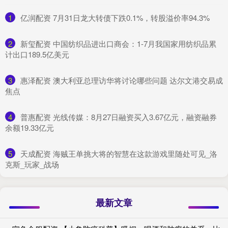
1
​亿润配资 7月31日龙大转债下跌0.1%，转股溢价率94.3%
2
​新玺配资 中国纺织品进出口商会：1-7月我国家用纺织品累
计出口189.5亿美元
3
​惠泽配资 澳大利亚总理访华将讨论哪些问题 达尔文港交易成
焦点
4
​普惠配资 光线传媒：8月27日融资买入3.67亿元，融资融券
余额19.33亿元
5
​天成配资 海贼王单挑大将的智慧在这款游戏里随处可见_洛
克斯_玩家_战场
最新文章