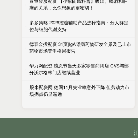
宣鱼金服配资 【小象防癌科普】吸烟、喝酒和肿
瘤的关系，比你想象的更密切！
多多策略 2026控糖辅助产品选择指南：分人群定
位与细胞代谢支持
德泰金投配资 31页|IgA肾病药物研发全景及已上市
药物市场竞争格局报告
华力网配资 感恩节当天多家零售商闭店 CVS与部
分沃尔格林门店继续营业
股米配资网 德国11月失业率意外下降 但劳动力市
场拐点仍显遥远