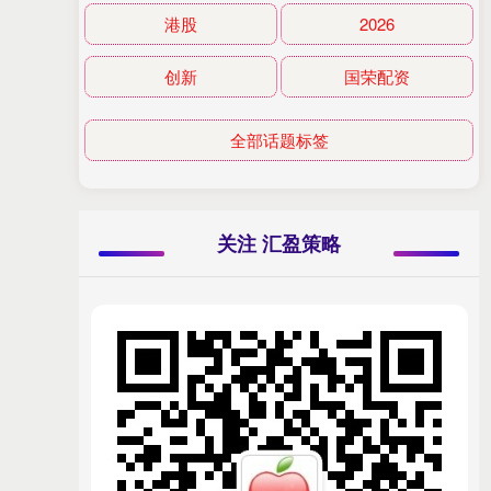
港股
2026
创新
国荣配资
全部话题标签
关注 汇盈策略