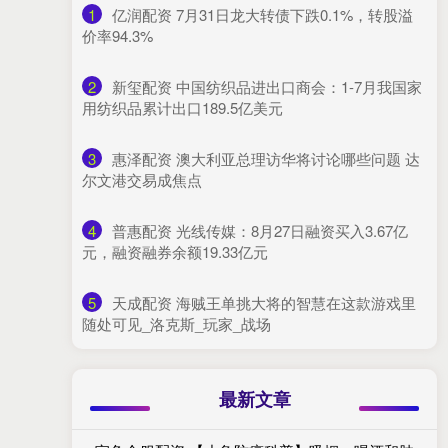
1
​亿润配资 7月31日龙大转债下跌0.1%，转股溢
价率94.3%
2
​新玺配资 中国纺织品进出口商会：1-7月我国家
用纺织品累计出口189.5亿美元
3
​惠泽配资 澳大利亚总理访华将讨论哪些问题 达
尔文港交易成焦点
4
​普惠配资 光线传媒：8月27日融资买入3.67亿
元，融资融券余额19.33亿元
5
​天成配资 海贼王单挑大将的智慧在这款游戏里
随处可见_洛克斯_玩家_战场
最新文章