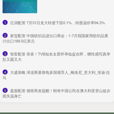
1
​亿润配资 7月31日龙大转债下跌0.1%，转股溢价率94.3%
2
​新玺配资 中国纺织品进出口商会：1-7月我国家用纺织品累
计出口189.5亿美元
3
​智富配资 恭喜！TVB知名女星怀孕临盆在即，晒性感写真孕
肚又圆又大
4
​大盛策略 泽连斯基致电多国领导人_梅洛尼_意大利_埃迪·拉
马
5
​盈股配资 领馆再发提醒！刚有中国公民在澳大利亚登山徒步
因失温身亡