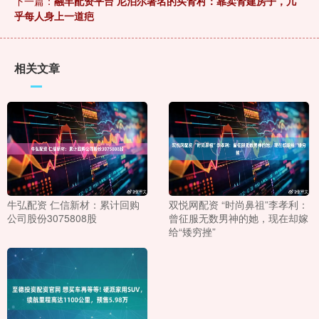
下一篇：
融丰配资平台 尼泊尔著名的买肾村：靠卖肾建房子，几
乎每人身上一道疤
相关文章
牛弘配资 仁信新材：累计回购
双悦网配资 “时尚鼻祖”李孝利：
公司股份3075808股
曾征服无数男神的她，现在却嫁
给“矮穷挫”