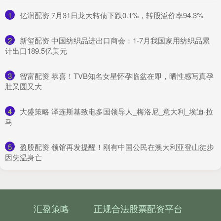
1
​亿润配资 7月31日龙大转债下跌0.1%，转股溢价率94.3%
2
​新玺配资 中国纺织品进出口商会：1-7月我国家用纺织品累
计出口189.5亿美元
3
​智富配资 恭喜！TVB知名女星怀孕临盆在即，晒性感写真孕
肚又圆又大
4
​大盛策略 泽连斯基致电多国领导人_梅洛尼_意大利_埃迪·拉
马
5
​盈股配资 领馆再发提醒！刚有中国公民在澳大利亚登山徒步
因失温身亡
汇盈策略
正规合法股票配资平台