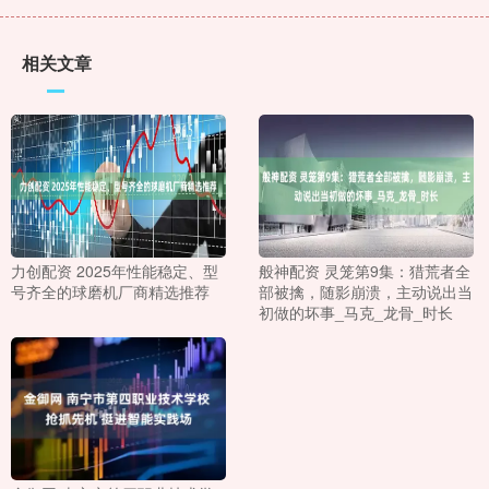
相关文章
力创配资 2025年性能稳定、型
般神配资 灵笼第9集：猎荒者全
号齐全的球磨机厂商精选推荐
部被擒，随影崩溃，主动说出当
初做的坏事_马克_龙骨_时长