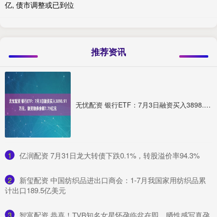
亿, 债市调整或已到位
推荐资讯
无忧配资 银行ETF：7月3日融资买入3898.91万元，融资融券余额7.79亿元
1
​亿润配资 7月31日龙大转债下跌0.1%，转股溢价率94.3%
2
​新玺配资 中国纺织品进出口商会：1-7月我国家用纺织品累
计出口189.5亿美元
3
​智富配资 恭喜！TVB知名女星怀孕临盆在即，晒性感写真孕