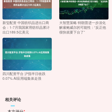
新玺配资 中国纺织品进出口商
大智慧策略 特朗普进一步淡化
会：1-7月我国家用纺织品累计
解雇鲍威尔的可能性：“反正他
出口189.5亿美元
很快就要下台了”
四川配资平台 沪指半日收跌
0.07% AI应用端集体走强
相关评论
本文评分
*