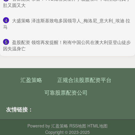
肚又圆又大
4
​大盛策略 泽连斯基致电多国领导人_梅洛尼_意大利_埃迪·拉
马
5
​盈股配资 领馆再发提醒！刚有中国公民在澳大利亚登山徒步
因失温身亡
汇盈策略
正规合法股票配资平台
可靠股票配资公司
友情链接：
Powered by
汇盈策略
RSS地图
HTML地图
Copyright
© 2023-2025