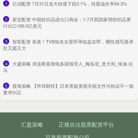
1
​亿润配资 7月31日龙大转债下跌0.1%，转股溢价率94.3%
2
​新玺配资 中国纺织品进出口商会：1-7月我国家用纺织品累
计出口189.5亿美元
3
​智富配资 恭喜！TVB知名女星怀孕临盆在即，晒性感写真孕
肚又圆又大
4
​大盛策略 泽连斯基致电多国领导人_梅洛尼_意大利_埃迪·拉
马
5
​股海策略 【环球财经】日本质疑美国关税文件与协议不一致
要求纠正
汇盈策略
正规合法股票配资平台
可靠股票配资公司