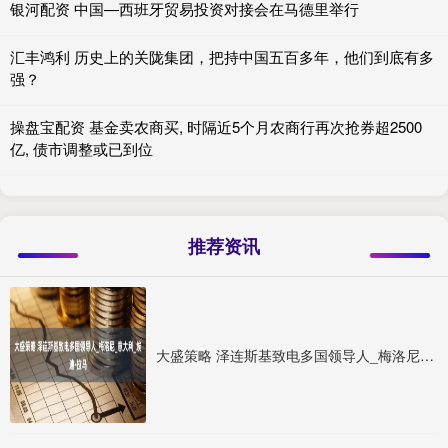
银河配资 中国—西班牙贸易投资对接会在马德里举行
汇丰鸿利 历史上的关陇集团，把持中国五百多年，他们到底有多
强？
操盘宝配资 基金卖农商买, 时隔近5个月农商行再次抢券超2500
亿, 债市调整或已到位
推荐资讯
大盛策略 泽连斯基致电多国领导人_梅洛尼_意大利_埃迪·拉马