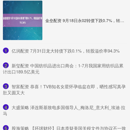
金垒配资 9月18日永02转债下跌0.7%，转股溢价率19.34%
1
​亿润配资 7月31日龙大转债下跌0.1%，转股溢价率94.3%
2
​新玺配资 中国纺织品进出口商会：1-7月我国家用纺织品累
计出口189.5亿美元
3
​智富配资 恭喜！TVB知名女星怀孕临盆在即，晒性感写真孕
肚又圆又大
4
​大盛策略 泽连斯基致电多国领导人_梅洛尼_意大利_埃迪·拉
马
5
​股海策略 【环球财经】日本质疑美国关税文件与协议不一致