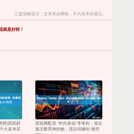
汇盈策略提示：文章来自网络，不代表本站观点。
出现就是好转！
虎榜|西部材
双悦网配资 “时尚鼻祖”李孝利：曾征
吴中大道净买
服无数男神的她，现在却嫁给“矮穷