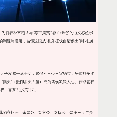
，为何春秋五霸常与“尊王攘夷”“存亡继绝”的道义标签绑
的渊源与没落，看懂这段从“礼乐征伐自诸侯出”到“礼崩
周天子权威一落千丈，诸侯不再受王室约束，争霸战争逐
、“攘夷”（抵御蛮夷入侵）成为诸侯凝聚人心、获取霸权
权，需要“道义背书”。
记载的齐桓公、宋襄公、晋文公、秦穆公、楚庄王；二是