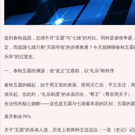
提到春秋战国，总绕不开“五霸”与“七雄”的对比。同样是诸侯争霸
定，而战国七雄只剩“灭国夺地”的赤裸角逐？今天就聊聊春秋五霸
乐坏”的过渡史。
一、春秋五霸的渊源：借“道义”立霸权，以“礼乐”框秩序
春秋五霸的崛起，始于周王室的衰落。西周灭亡后，平王东迁，
渐兴起。但此时，“礼乐制度”的余温仍在，“尊王”（尊崇周天子）
合法性的核心旗帜——这也是五霸与七雄最本质的区别：五霸的霸
展开剩余76%
关于“五霸”的具体人选，历史上有两种主流说法：一是《史记》