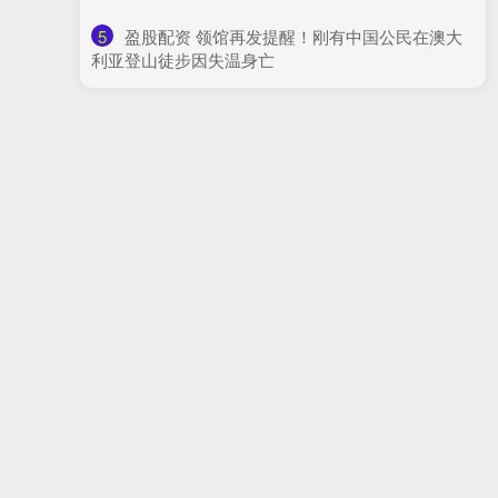
5
​盈股配资 领馆再发提醒！刚有中国公民在澳大
利亚登山徒步因失温身亡