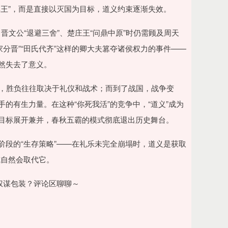
尊王”，而是直接以灭国为目标，道义约束逐渐失效。
晋文公“退避三舍”、楚庄王“问鼎中原”时仍需顾及周天
分晋”“田氏代齐”这样的卿大夫篡夺诸侯权力的事件——
然失去了意义。
间短，胜负往往取决于礼仪和战术；而到了战国，战争变
的有生力量。在这种“你死我活”的竞争中，“道义”成为
为目标展开兼并，春秋五霸的模式彻底退出历史舞台。
阶段的“生存策略”——在礼乐未完全崩塌时，道义是获取
式自然会取代它。
是权谋包装？评论区聊聊～