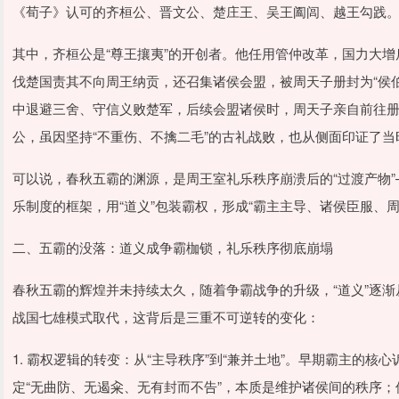
《荀子》认可的齐桓公、晋文公、楚庄王、吴王阖闾、越王勾践。
其中，齐桓公是“尊王攘夷”的开创者。他任用管仲改革，国力大增
伐楚国责其不向周王纳贡，还召集诸侯会盟，被周天子册封为“侯
中退避三舍、守信义败楚军，后续会盟诸侯时，周天子亲自前往册
公，虽因坚持“不重伤、不擒二毛”的古礼战败，也从侧面印证了当
可以说，春秋五霸的渊源，是周王室礼乐秩序崩溃后的“过渡产物
乐制度的框架，用“道义”包装霸权，形成“霸主主导、诸侯臣服、
二、五霸的没落：道义成争霸枷锁，礼乐秩序彻底崩塌
春秋五霸的辉煌并未持续太久，随着争霸战争的升级，“道义”逐渐从
战国七雄模式取代，这背后是三重不可逆转的变化：
1. 霸权逻辑的转变：从“主导秩序”到“兼并土地”。早期霸主的核
定“无曲防、无遏籴、无有封而不告”，本质是维护诸侯间的秩序