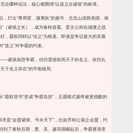
无论哪种说法，核心都围绕“以道义合诸侯”的标准。
后，打出“尊周室，攘夷狄”的旗号，北击山戎救燕国，南
伯”（诸侯之长），成为春秋首霸。晋文公则在城濮之战
封，霸权同样以“信义”为根基。即便是争议最大的宋襄
时“道义”对争霸的约束。
”——诸侯虽想争霸，但仍需借助周天子的名义、依托礼
周天子名义存在”的平衡格局。
“霸权背书”变成“争霸负担”，五霸模式最终被更残酷的
心诉求是“会盟诸侯、号令天下”，比如齐桓公葵丘会盟，约
；但到了春秋后期，楚、吴、越等国崛起后，争霸逐渐变