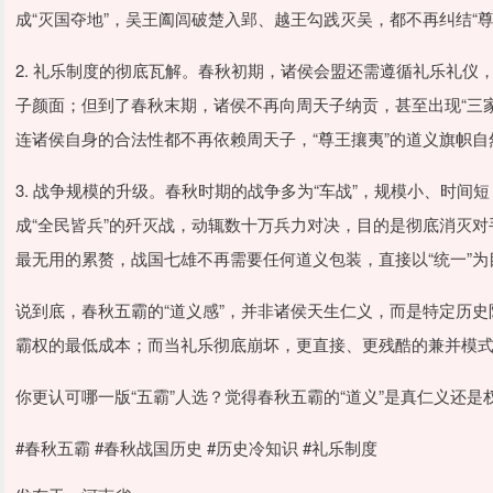
成“灭国夺地”，吴王阖闾破楚入郢、越王勾践灭吴，都不再纠结“
2. 礼乐制度的彻底瓦解。春秋初期，诸侯会盟还需遵循礼乐礼仪，
子颜面；但到了春秋末期，诸侯不再向周天子纳贡，甚至出现“三家
连诸侯自身的合法性都不再依赖周天子，“尊王攘夷”的道义旗帜自
3. 战争规模的升级。春秋时期的战争多为“车战”，规模小、时
成“全民皆兵”的歼灭战，动辄数十万兵力对决，目的是彻底消灭对手
最无用的累赘，战国七雄不再需要任何道义包装，直接以“统一”
说到底，春秋五霸的“道义感”，并非诸侯天生仁义，而是特定历史
霸权的最低成本；而当礼乐彻底崩坏，更直接、更残酷的兼并模
你更认可哪一版“五霸”人选？觉得春秋五霸的“道义”是真仁义还
#春秋五霸 #春秋战国历史 #历史冷知识 #礼乐制度