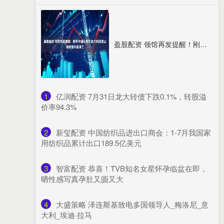
盈股配资 领馆再发提醒！刚有中国公民在澳大利亚登山徒步因失温身亡
1
​亿润配资 7月31日龙大转债下跌0.1%，转股溢
价率94.3%
2
​新玺配资 中国纺织品进出口商会：1-7月我国家
用纺织品累计出口189.5亿美元
3
​智富配资 恭喜！TVB知名女星怀孕临盆在即，
晒性感写真孕肚又圆又大
4
​大盛策略 泽连斯基致电多国领导人_梅洛尼_意
大利_埃迪·拉马