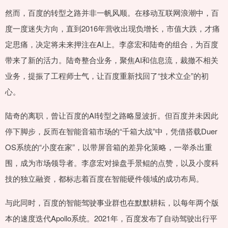
然而，百度的转型之路并非一帆风顺。在移动互联网浪潮中，百
度一度迷失方向，直到2016年营收出现负增长，市值大跌，才痛
定思痛，决定将未来押注在AI上。李彦宏和陆奇的组合，为百度
带来了新的活力。陆奇整合业务，聚焦AI和信息流，裁撤不相关
业务，提振了工程师士气，让百度重新找回了“技术立企”的初
心。
陆奇的离职，曾让百度的AI转型之路略显波折。但百度并未因此
停下脚步，反而在智能音箱市场的“千箱大战”中，凭借搭载Duer
OS系统的“小度在家”，以带屏音箱的差异化策略，一举杀出重
围，成为市场领导者。李彦宏对操盘手景鲲的点赞，以及小度科
技的独立融资，都标志着百度在智能硬件领域的成功布局。
与此同时，百度的智能驾驶事业群也在默默耕耘，以每年两个版
本的速度迭代Apollo系统。2021年，百度发布了自动驾驶出行平