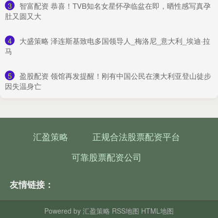
3
​智富配资 恭喜！TVB知名女星怀孕临盆在即，晒性感写真孕
肚又圆又大
4
​大盛策略 泽连斯基致电多国领导人_梅洛尼_意大利_埃迪·拉
马
5
​盈股配资 领馆再发提醒！刚有中国公民在澳大利亚登山徒步
因失温身亡
汇盈策略
正规合法股票配资平台
可靠股票配资公司
友情链接：
Powered by
汇盈策略
RSS地图
HTML地图