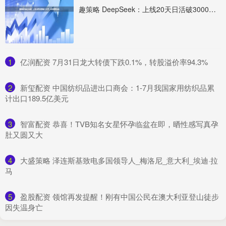
趣策略 DeepSeek：上线20天日活破3000万，AI应用受关注
1
​亿润配资 7月31日龙大转债下跌0.1%，转股溢价率94.3%
2
​新玺配资 中国纺织品进出口商会：1-7月我国家用纺织品累
计出口189.5亿美元
3
​智富配资 恭喜！TVB知名女星怀孕临盆在即，晒性感写真孕
肚又圆又大
4
​大盛策略 泽连斯基致电多国领导人_梅洛尼_意大利_埃迪·拉
马
5
​盈股配资 领馆再发提醒！刚有中国公民在澳大利亚登山徒步
因失温身亡