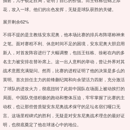
抽射，几乎锁定胜局，证明了自己的价值。而王钰栋也锦上添
花，攻入一球。他们的出色发挥，无疑是球队获胜的关键。
展开剩余62%
不得不提的是主教练安东尼奥，他本场比赛的排兵布阵堪称神来
之笔。面对赛程不利、休息时间不足的困境，安东尼奥大胆启用
新人，对首发阵容进行了大幅调整，包括王钰栋、徐彬在内的多
名主力被安排在替补席上。这一出人意料的举动，曾让外界对其
战术意图充满疑问。然而，比赛的进程证明了他的决策是多么的
英明。首次担任主力的前锋蒯纪闻和向余望活力四射，充分激活
了球队的进攻火力，彻底扭转了此前中国队在场面上被动挨打的
局面。中国队凭借积极的跑动和整体压迫，牢牢掌握了比赛的主
动权，也让那些曾质疑安东尼奥战术保守的足坛名宿们哑口无
言。这场里程碑式的胜利，无疑是对安东尼奥战术理念的最好证
明，也彻底奠定了他在球迷心中的地位。