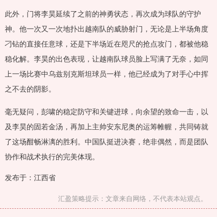
此外，门将李昊延续了之前的神勇状态，再次成为球队的守护
神。他一次又一次地扑出越南队的威胁射门，无论是上半场角度
刁钻的直接任意球，还是下半场近在咫尺的抢点攻门，都被他稳
稳化解。李昊的出色表现，让越南队球员脸上写满了无奈，如同
上一场比赛中乌兹别克斯坦球员一样，他已经成为了对手心中挥
之不去的阴影。
毫无疑问，彭啸的稳定防守和关键进球，向余望的致命一击，以
及李昊的固若金汤，再加上主帅安东尼奥的运筹帷幄，共同铸就
了这场酣畅淋漓的胜利。中国队挺进决赛，绝非偶然，而是团队
协作和战术执行的完美体现。
发布于：江西省
汇盈策略提示：文章来自网络，不代表本站观点。