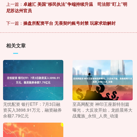
上一篇：
卓越汇 美国“移民执法”争端持续升温 司法部“盯上”明
尼苏达州官员
下一篇：
操盘所配资平台 无畏契约账号封禁 玩家求助解封
相关文章
无忧配资 银行ETF：7月3日融
至高网配资 神印王座新特别篇
资买入3898.91万元，融资融券
曝光，大反攻开始，龙皓晨将大
余额7.79亿元
战魔族_永恒_人类_动漫