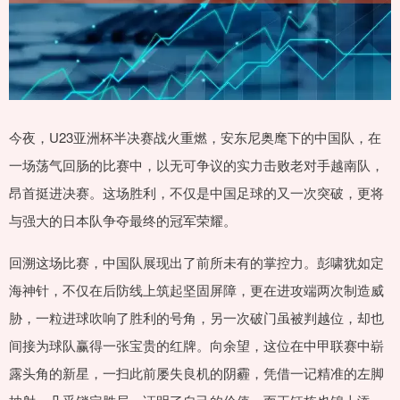
今夜，U23亚洲杯半决赛战火重燃，安东尼奥麾下的中国队，在
一场荡气回肠的比赛中，以无可争议的实力击败老对手越南队，
昂首挺进决赛。这场胜利，不仅是中国足球的又一次突破，更将
与强大的日本队争夺最终的冠军荣耀。
回溯这场比赛，中国队展现出了前所未有的掌控力。彭啸犹如定
海神针，不仅在后防线上筑起坚固屏障，更在进攻端两次制造威
胁，一粒进球吹响了胜利的号角，另一次破门虽被判越位，却也
间接为球队赢得一张宝贵的红牌。向余望，这位在中甲联赛中崭
露头角的新星，一扫此前屡失良机的阴霾，凭借一记精准的左脚