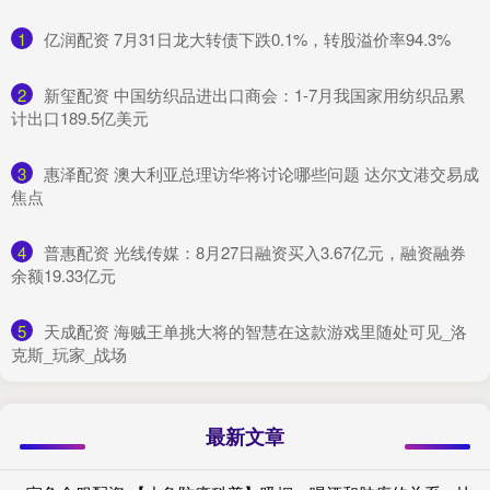
1
​亿润配资 7月31日龙大转债下跌0.1%，转股溢价率94.3%
2
​新玺配资 中国纺织品进出口商会：1-7月我国家用纺织品累
计出口189.5亿美元
3
​惠泽配资 澳大利亚总理访华将讨论哪些问题 达尔文港交易成
焦点
4
​普惠配资 光线传媒：8月27日融资买入3.67亿元，融资融券
余额19.33亿元
5
​天成配资 海贼王单挑大将的智慧在这款游戏里随处可见_洛
克斯_玩家_战场
最新文章