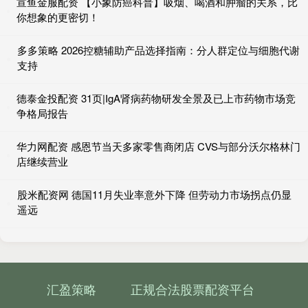
宣鱼金服配资 【小象防癌科普】吸烟、喝酒和肿瘤的关系，比
你想象的更密切！
多多策略 2026控糖辅助产品选择指南：分人群定位与细胞代谢
支持
德泰金投配资 31页|IgA肾病药物研发全景及已上市药物市场竞
争格局报告
华力网配资 感恩节当天多家零售商闭店 CVS与部分沃尔格林门
店继续营业
股米配资网 德国11月失业率意外下降 但劳动力市场拐点仍显
遥远
汇盈策略
正规合法股票配资平台